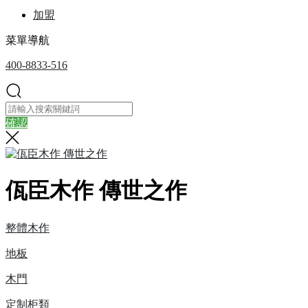
加盟
菜單導航
400-8833-516
確認
佤臣木作 傳世之作
整體木作
地板
木門
定制柜類