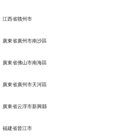
江西省贛州市
廣東省廣州市南沙區
廣東省佛山市南海區
廣東省廣州市天河區
廣東省云浮市新興縣
福建省晉江市